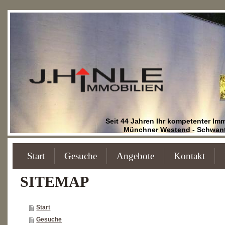
Seit 44 Jahren Ihr kompetenter I
Münchner Westend - Schwanth
Start
Gesuche
Angebote
Kontakt
SITEMAP
Start
Gesuche